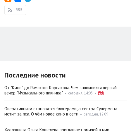
RSS
Последние новости
От "Кино" до Римского‑Корсакова. Чем запомнился первый
вечер "Музыкального пикника"
•
сегодня, 14:05
•
Оперативники становятся блогерами, а сестра Супермена
мстит за пса. О чём новое кино в сети
•
сегодня, 12:09
Художница Ольга Кошелева приглашает омичей в мир