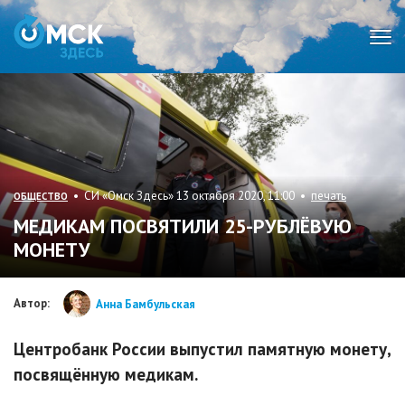
Мен
• СИ «Омск Здесь» 13 октября 2020, 11:00 •
печать
ОБЩЕСТВО
МЕДИКАМ ПОСВЯТИЛИ 25-РУБЛЁВУЮ
МОНЕТУ
Автор:
Анна Бамбульская
Центробанк России выпустил памятную монету,
посвящённую медикам.