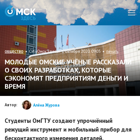
Мен
• СИ «Омск Здесь» 1 октября 2020, 09:05 •
печать
ОБЩЕСТВО
МОЛОДЫЕ ОМСКИЕ УЧЁНЫЕ РАССКАЗАЛИ
О СВОИХ РАЗРАБОТКАХ, КОТОРЫЕ
СЭКОНОМЯТ ПРЕДПРИЯТИЯМ ДЕНЬГИ И
ВРЕМЯ
Автор:
Алёна Журова
Студенты ОмГТУ создают упрочнённый
режущий инструмент и мобильный прибор для
бесконтактного измерения деталей.