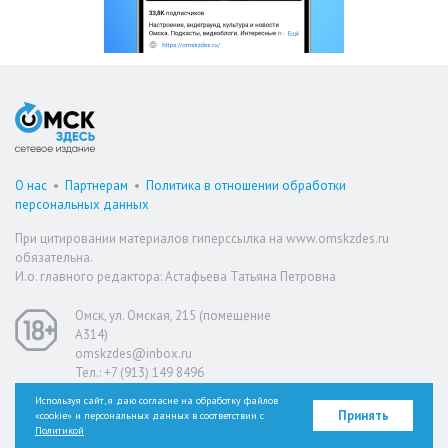
О нас
•
Партнерам
•
Политика в отношении обработки
персональных данных
При цитировании материалов гиперссылка на www.omskzdes.ru
обязательна.
И.о. главного редактора: Астафьева Татьяна Петровна
Омск, ул. Омская, 215 (помещение
А314)
omskzdes@inbox.ru
Тел.: +7 (913) 149 8496
Используя сайт, я даю согласие на обработку файлов
Принять
«cookie» и персональных данных в соответствии с
Версия для слабовидящих
Политикой