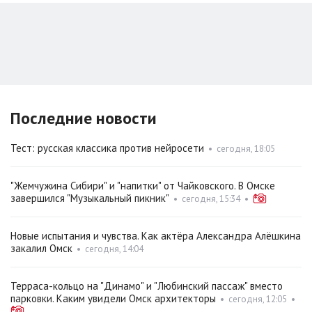
Последние новости
Тест: русская классика против нейросети
•
сегодня, 18:05
"Жемчужина Сибири" и "напитки" от Чайковского. В Омске
завершился "Музыкальный пикник"
•
сегодня, 15:34
•
Новые испытания и чувства. Как актёра Александра Алёшкина
закалил Омск
•
сегодня, 14:04
Терраса-кольцо на "Динамо" и "Любинский пассаж" вместо
парковки. Каким увидели Омск архитекторы
•
сегодня, 12:05
•