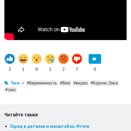
2
1
0
1
2
7
0
Теги
•
#беременность
#блог
#видео
#Короче, Омск
#секс
Читайте также
Город в деталях и масштабах. Итоги