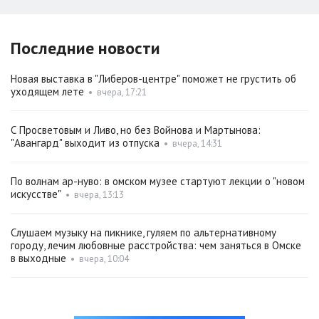
Последние новости
Новая выставка в "Либеров-центре" поможет не грустить об
уходящем лете
•
вчера, 17:21
С Просветовым и Ливо, но без Войнова и Мартынова:
"Авангард" выходит из отпуска
•
вчера, 14:31
По волнам ар-нуво: в омском музее стартуют лекции о "новом
искусстве"
•
вчера, 13:13
Слушаем музыку на пикнике, гуляем по альтернативному
городу, лечим любовные расстройства: чем заняться в Омске
в выходные
•
вчера, 10:04