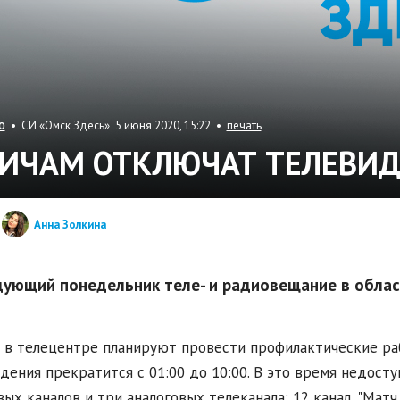
• СИ «Омск Здесь» 5 июня 2020, 15:22 •
печать
О
ИЧАМ ОТКЛЮЧАТ ТЕЛЕВИД
Анна Золкина
дующий понедельник теле- и радиовещание в област
 в телецентре планируют провести профилактические раб
дения прекратится с 01:00 до 10:00. В это время недост
ых каналов и три аналоговых телеканала: 12 канал, "Матч 