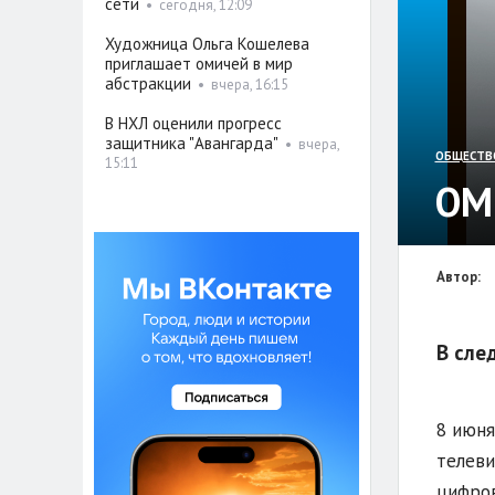
сети
•
сегодня, 12:09
Художница Ольга Кошелева
приглашает омичей в мир
абстракции
•
вчера, 16:15
В НХЛ оценили прогресс
защитника "Авангарда"
•
вчера,
ОБЩЕСТВ
15:11
ОМ
Автор:
В сле
8 июня
телеви
цифров