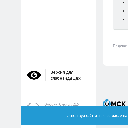
Поделит
Версия для
слабовидящих
Омск, ул. Омская, 215
(помещение А314)
Используя сайт, я даю согласие н
omskzdes@inbox.ru
Тел.: +7 (913) 149 8496