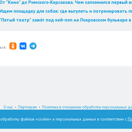
От "Кино" до Римского‑Корсакова. Чем запомнился первый 
Ищем площадку для собак: где выгулять и потренировать 
"Пятый театр" зажёг под кей-поп на Покровском бульваре в
ься:
О нас
•
Партнерам
•
Политика в отношении обработки персональных д
При цитировании материалов гиперссылка на www.omskzdes.ru обязатель
а обработку файлов «cookie» и персональных данных в соответствии с
По
И.о. главного редактора: Астафьева Татьяна Петровна