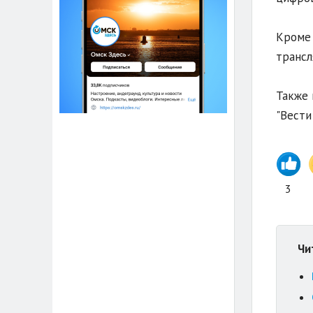
Кроме 
трансл
Также 
"Вести 
3
Чи