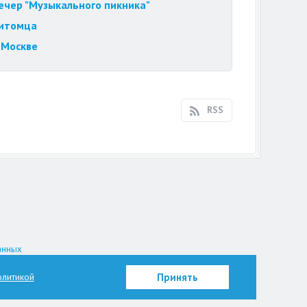
вечер "Музыкального пикника"
питомца
 Москве
RSS
анных
на.
литикой
Принять