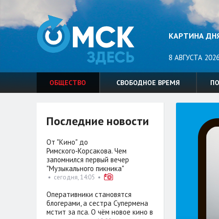
КАРТИНА ДН
8 АВГУСТА 2026
ОБЩЕСТВО
СВОБОДНОЕ ВРЕМЯ
П
Последние новости
От "Кино" до
Римского‑Корсакова. Чем
запомнился первый вечер
"Музыкального пикника"
•
сегодня, 14:05
•
Оперативники становятся
блогерами, а сестра Супермена
мстит за пса. О чём новое кино в