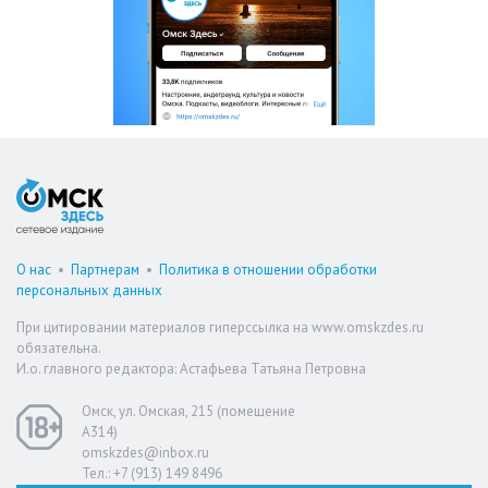
О нас
•
Партнерам
•
Политика в отношении обработки
персональных данных
При цитировании материалов гиперссылка на www.omskzdes.ru
обязательна.
И.о. главного редактора: Астафьева Татьяна Петровна
Омск, ул. Омская, 215 (помещение
А314)
omskzdes@inbox.ru
Тел.: +7 (913) 149 8496