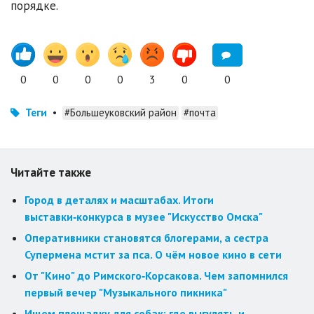
порядке.
0
0
0
0
3
0
0
Теги
•
#Большеуковский район
#почта
Читайте также
Город в деталях и масштабах. Итоги
выставки‑конкурса в музее "Искусство Омска"
Оперативники становятся блогерами, а сестра
Супермена мстит за пса. О чём новое кино в сети
От "Кино" до Римского‑Корсакова. Чем запомнился
первый вечер "Музыкального пикника"
Ищем площадку для собак: где выгулять и