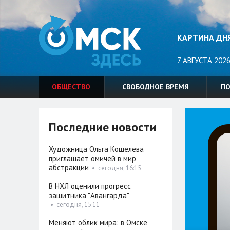
КАРТИНА ДН
7 АВГУСТА 2026
ОБЩЕСТВО
СВОБОДНОЕ ВРЕМЯ
П
Последние новости
Художница Ольга Кошелева
приглашает омичей в мир
абстракции
•
сегодня, 16:15
В НХЛ оценили прогресс
защитника "Авангарда"
•
сегодня, 15:11
Меняют облик мира: в Омске