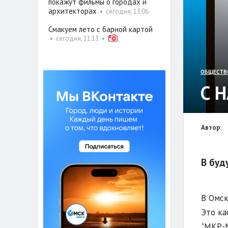
покажут фильмы о городах и
архитекторах
•
сегодня, 13:06
Смакуем лето с барной картой
•
сегодня, 11:13
•
ОБЩЕСТВ
С 
Автор:
В буд
В Омск
Это ка
"МКР-М