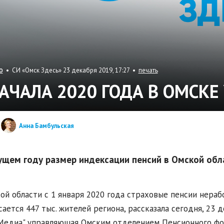
• СИ «Омск Здесь» 23 декабря 2019, 17:27 •
печать
О
НАЧАЛА 2020 ГОДА В ОМСК
Анна Бамбульская
ущем году размер индексации пенсий в Омской обла
ой области с 1 января 2020 года страховые пенсии нераб
сается 447 тыс. жителей региона, рассказала сегодня, 2
едиа" управляющая Омским отделением Пенсионного фон