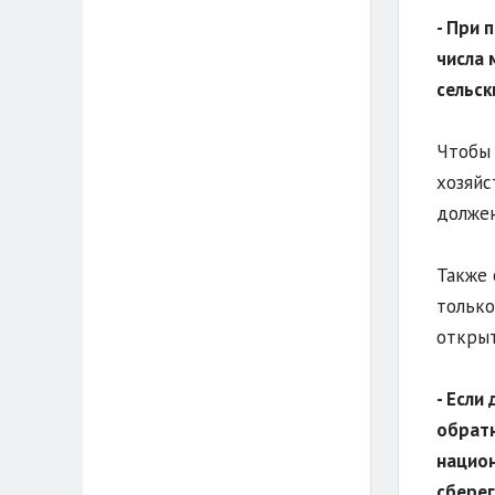
- При 
числа 
сельск
Чтобы 
хозяйс
должен
Также 
только
открыт
- Если
обратн
национ
сберег