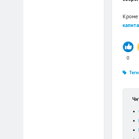
Кроме 
капита
0
Теги
Чи