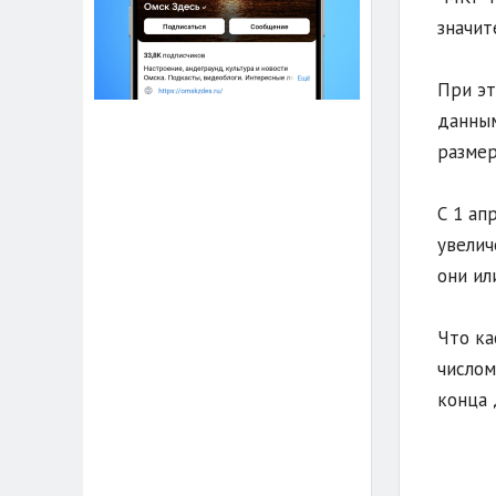
значит
При эт
данным
размер
С 1 ап
увелич
они ил
Что ка
числом
конца 