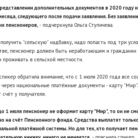
представлении дополнительных документов в 2020 году и
месяца, следующего после подачи заявления. Без заявлени
их пенсионеров,
- подчеркнула Ольга Ступичева.
получить "сельскую" надбавку, надо попасть под три усло
тве, пенсионер должен быть неработающим и гражданин
 проживать в сельской местности.
спикер обратила внимание, что с 1 июля 2020 года все с
 через национальные платёжные документы - карту "Мир"
 счёт у получателя.
 до 1 июля пенсионер не оформит карту "Мир", то он не с
о на счёт Пенсионного фонда. Средства выплатят только
альной платёжной системы. Но для тех, кто получает пенс
ательную книжку, ничего не меняется,
- пояснила спикер.