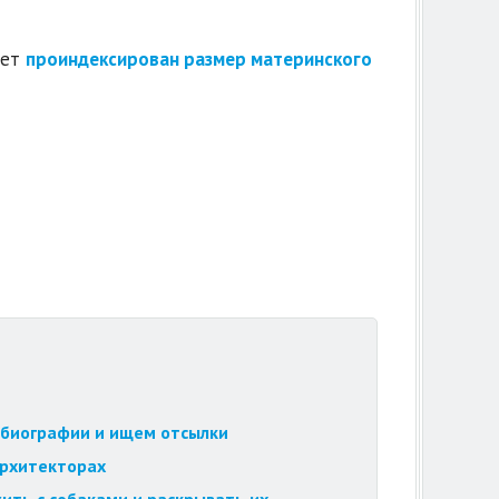
дет
проиндексирован размер материнского
обиографии и ищем отсылки
архитекторах