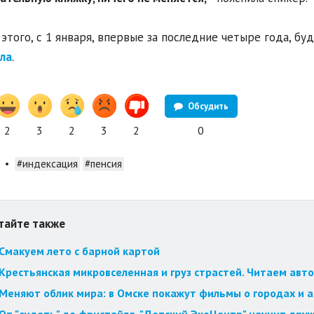
этого, с 1 января, впервые за последние четыре года, бу
ла
.
Обсудить
2
3
2
3
2
0
•
#индексация
#пенсия
тайте также
Смакуем лето с барной картой
Крестьянская микровселенная и груз страстей. Читаем авт
Меняют облик мира: в Омске покажут фильмы о городах и 