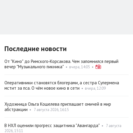
Последние новости
От "Кино" до Римского‑Корсакова. Чем запомнился первый
вечер "Музыкального пикника"
•
вчера, 14:05
•
Оперативники становятся блогерами, а сестра Супермена
мстит за пса. О чём новое кино в сети
•
вчера, 12:09
Художница Ольга Кошелева приглашает омичей в мир
абстракции
•
7 августа 2026, 16:15
В НХЛ оценили прогресс защитника "Авангарда"
•
7 августа
2026, 15:11