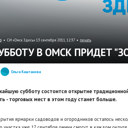
• СИ «Омск Здесь» 13 сентября 2011, 12:37 •
печать
О
СУББОТУ В ОМСК ПРИДЕТ "З
Ольга Каштанова
жайшую субботу состоится открытие традиционной 
ть - торговых мест в этом году станет больше.
рытия ярмарки садоводов и огородников осталось неск
о участка уже 17 сентября омичи смогут в каждом округе.