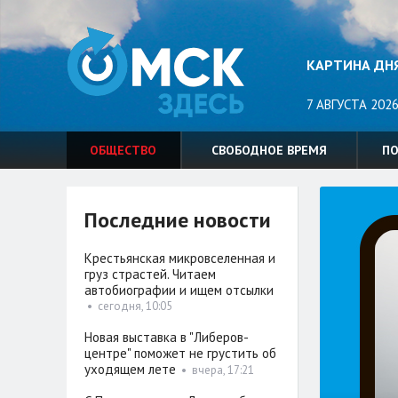
КАРТИНА ДН
7 АВГУСТА 2026
ОБЩЕСТВО
СВОБОДНОЕ ВРЕМЯ
П
Последние новости
Крестьянская микровселенная и
груз страстей. Читаем
автобиографии и ищем отсылки
•
сегодня, 10:05
Новая выставка в "Либеров-
центре" поможет не грустить об
уходящем лете
•
вчера, 17:21