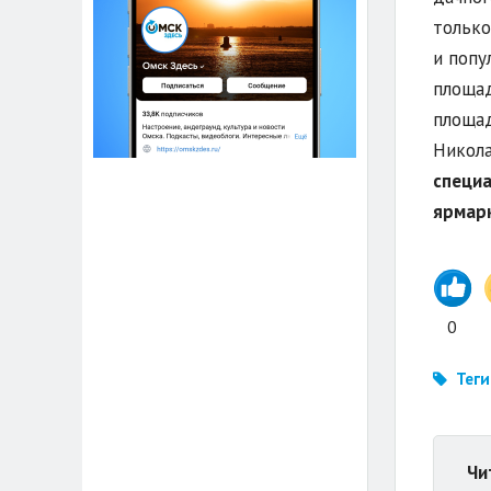
только
и попу
площад
площад
Никол
специа
ярмарк
0
Теги
Чи