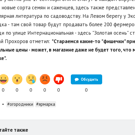
 новые сорта семян и саженцев, здесь также представл
лярная литература по садоводству. На Левом берегу у Эк
ка - там свой товар будут продавать более 200 фермеров
и по улице Интернациональная - здесь "Золотая осень" с
ай Прохоров отметил:
"Стараемся какие-то "фишечки" при
льные цены - может, в магазине даже не будет того, что 
е".
Обсудить
0
0
0
0
0
0
•
#огородники
#ярмарка
тайте также