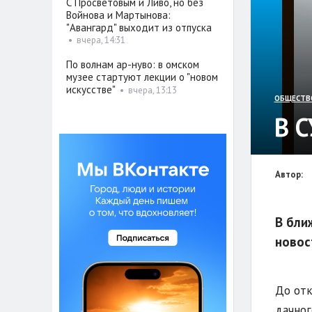
С Просветовым и Ливо, но без
Войнова и Мартынова:
"Авангард" выходит из отпуска
•
вчера, 14:31
По волнам ар-нуво: в омском
музее стартуют лекции о "новом
искусстве"
•
вчера, 13:13
ОБЩЕСТВ
В 
Автор:
В бли
новос
До отк
дачног