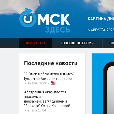
КАРТИНА ДН
6 АВГУСТА 2026
ОБЩЕСТВО
СВОБОДНОЕ ВРЕМЯ
П
Последние новости
"Я Омск люблю легко и пылко".
Гуляем по Аллее литераторов
•
вчера, 18:39
•
Абстракция оказывается
знакомым
пейзажем: заглядываем в
"Зеркало" Ольги Кошелевой
•
вчера, 17:04