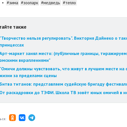
•
#зима
#зоопарк
#медведь
#тепло
тайте также
"Творчество нельзя регулировать". Виктория Дайнеко о так
принцессах
Арт-маркет занял место: (пуб)личные границы, тиражируем
омскими вкраплениями"
"Омичи должны чувствовать, что живут в лучшем месте на с
жизни за пределами сцены
Битва титанов: представляем судейскую бригаду фестиваля
От раскадровки до ТЭФИ. Школа ТВ зовёт юных омичей в н
ься: