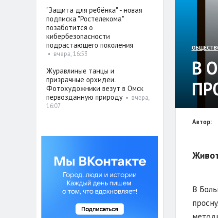
"Защита для ребёнка" - новая
подписка "Ростелекома"
позаботится о
кибербезопасности
подрастающего поколения
ОБЩЕСТВ
•
вчера, 16:53
В 
Журавлиные танцы и
призрачные орхидеи.
ПР
Фотохудожники везут в Омск
первозданную природу
•
вчера,
16:07
Автор:
Живот
В Боль
просну
методи