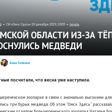
• СИ «Омск Здесь» 10 декабря 2019, 10:03 •
печать
О
ОМСКОЙ ОБЛАСТИ ИЗ-ЗА Т
ОСНУЛИСЬ МЕДВЕДИ
Анна Золкина
ные посчитали, что весна уже наступила.
шереченском зоопарке в связи с аномально высокими дл
лись три бурых медведя. Об этом "Омск Здесь" рассказа
ческим отделом Большереченского зоопарка Наталья Бол