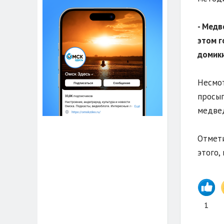
- Медв
этом г
домики
Несмот
просып
медвед
Отмети
этого,
1