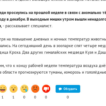
еди проснулись на прошлой неделе в связи с аномально т
оду в декабре. В выходные мишки утром вышли ненадолго,
,
- рассказывает специалист.
ря на повышение дневных и ночных температур животные
ались. На сегодняшний день в зоопарке спят четыре медв
ица Кроха. Два других гималайских медведя Кузя и Даша
м, что к концу рабочей недели температура воздуха дн
 в области прогнозируются туманы, изморозь и гололёдные
Обсудить
1
1
0
0
0
0