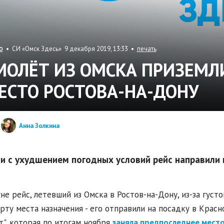
• СИ «Омск Здесь» 9 декабря 2019, 13:33 •
печать
О
МОЛЁТ ИЗ ОМСКА ПРИЗЕМЛ
ЕСТО РОСТОВА-НА-ДОНУ
Анна Золкина
зи с ухудшением погодных условий рейс направили 
не рейс, летевший из Омска в Ростов-на-Дону, из-за густ
рту места назначения - его отправили на посадку в Крас
т", которая по итогам ноября
заняла предпоследнее мест