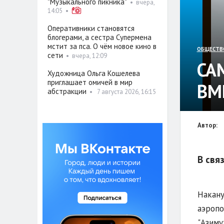
"Музыкального пикника"
•
вчера,
14:05
•
Оперативники становятся
блогерами, а сестра Супермена
мстит за пса. О чём новое кино в
ОБЩЕСТВ
сети
•
вчера, 12:09
СА
Художница Ольга Кошелева
приглашает омичей в мир
ВМ
абстракции
•
7 августа 2026, 16:15
Автор:
В свя
Накану
аэропо
"Азиму