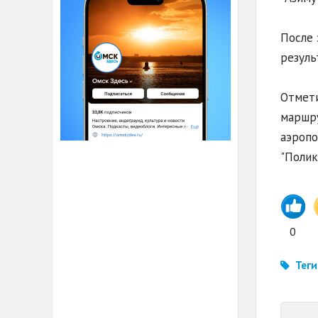
После 
резуль
Отмети
маршр
аэропо
"Полик
0
Теги