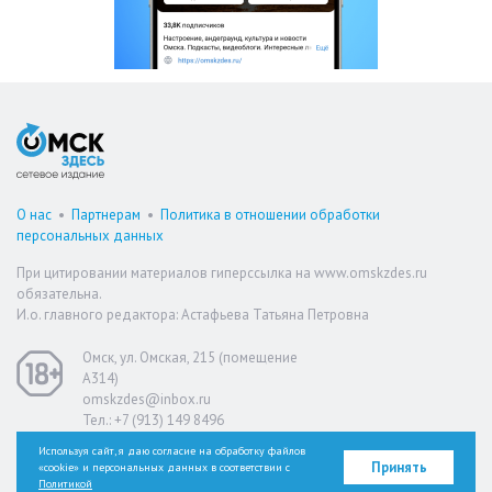
О нас
•
Партнерам
•
Политика в отношении обработки
персональных данных
При цитировании материалов гиперссылка на www.omskzdes.ru
обязательна.
И.о. главного редактора: Астафьева Татьяна Петровна
Омск, ул. Омская, 215 (помещение
А314)
omskzdes@inbox.ru
Тел.: +7 (913) 149 8496
Используя сайт, я даю согласие на обработку файлов
Принять
«cookie» и персональных данных в соответствии с
Версия для слабовидящих
Политикой