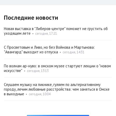
Последние новости
Новая выставка в "Либеров-центре" поможет не грустить об
уходящем лете
•
сегодня, 17:21
С Просветовым и Ливо, но без Войнова и Мартынова:
"Авангард" выходит из отпуска
•
сегодня, 14:31
По волнам ар-нуво: в омском музее стартуют лекции о "новом
искусстве"
•
сегодня, 13:13
Слушаем музыку на пикнике, гуляем по альтернативному
городу, лечим любовные расстройства: чем заняться в Омске
в выходные
•
сегодня, 10:04