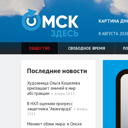
КАРТИНА ДН
8 АВГУСТА 2026
ОБЩЕСТВО
СВОБОДНОЕ ВРЕМЯ
П
Последние новости
Художница Ольга Кошелева
приглашает омичей в мир
абстракции
•
вчера, 16:15
В НХЛ оценили прогресс
защитника "Авангарда"
•
вчера,
15:11
Меняют облик мира: в Омске