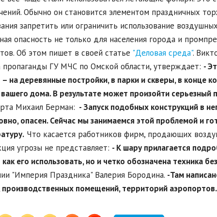
чений. Обычно он становится элементом праздничных тор
ания запретить или ограничить использование воздушных 
ная опасность не только для населения города и промпр
тов. Об этом пишет в своей статье
"Деловая среда"
. Викт
 пропаганды ГУ МЧС по Омской области, утверждает:
- Э
 – на деревянные постройки, в парки и скверы, в конце к
вашего дома. В результате может произойти серьезный 
рта Михаил Берман:
- Запуск подобных конструкций в не
овно, опасен. Сейчас мы занимаемся этой проблемой и 
атуру.
Что касается работников фирм, продающих воздуш
ция угрозы не представляет:
- К шару прилагается подро
 как его использовать, но и четко обозначена техника бе
ии "Империя Праздника" Валерия Бородина.
-Там написан
 производственных помещений, территорий аэропортов.