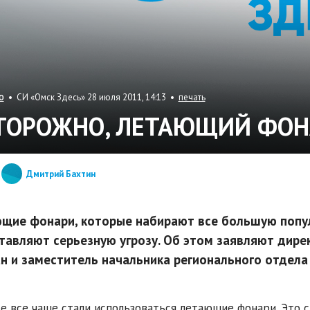
• СИ «Омск Здесь» 28 июля 2011, 14:13 •
печать
О
ТОРОЖНО, ЛЕТАЮЩИЙ ФОН
Дмитрий Бахтин
щие фонари, которые набирают все большую попул
тавляют серьезную угрозу. Об этом заявляют дире
н и заместитель начальника регионального отдела
е все чаще стали использоваться летающие фонари. Это 