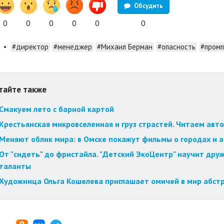
Обсудить
0
0
0
0
0
0
•
#директор
#менеджер
#Михаил Берман
#опасность
#промп
тайте также
Смакуем лето с барной картой
Крестьянская микровселенная и груз страстей. Читаем авт
Меняют облик мира: в Омске покажут фильмы о городах и 
От "сидеть" до фристайла. "Детский ЭкоЦентр" научит друж
таланты
Художница Ольга Кошелева приглашает омичей в мир абст