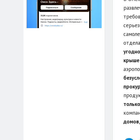
развле
требов
серьез
самоле
отдела
угодно
крыше 
аэропо
безусл
прокур
продук
только
компан
домов,