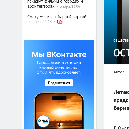
покажут фильмы о городах и
архитекторах
•
вчера, 13:06
Смакуем лето с барной картой
•
вчера, 11:13
•
ОБЩЕСТВ
ОС
Автор:
Летаю
предс
Берма
В Омск