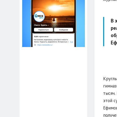
В 
ре
об
Еф
Круглы
гимназ
тысяч.
этой с
Ефимов
получе