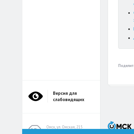
Поделит
Версия для
слабовидящих
Омск, ул. Омская, 215
(помещение А314)