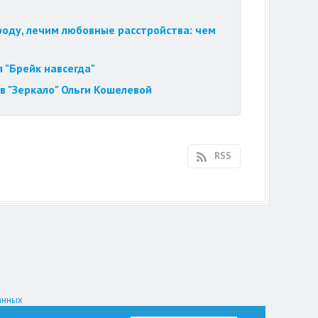
роду, лечим любовные расстройства: чем
 "Брейк навсегда"
в "Зеркало" Ольги Кошелевой
RSS
анных