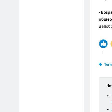
- Возр
общеоб
депобр
1
Теги
Чи