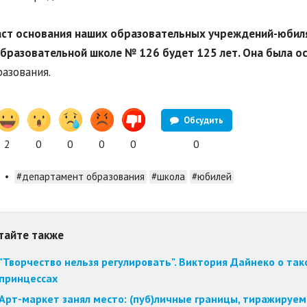
аст основания наших образовательных учреждений-юбиля
разовательной школе № 126 будет 125 лет. Она была ос
азования.
Обсудить
2
0
0
0
0
0
•
#департамент образования
#школа
#юбилей
тайте также
"Творчество нельзя регулировать". Виктория Дайнеко о так
принцессах
Арт-маркет занял место: (пуб)личные границы, тиражируем