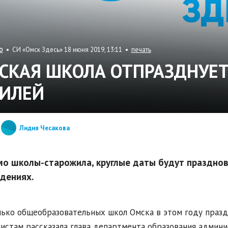
• СИ «Омск Здесь» 18 июня 2019, 13:11 •
печать
О
СКАЯ ШКОЛА ОТПРАЗДНУЕТ
ИЛЕЙ
Лидия Чесакова
о школы-старожила, круглые даты будут празднов
дениях.
ько общеобразовательных школ Омска в этом году праздн
истам рассказала глава департмента образования админи