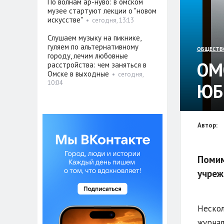
По волнам ар-нуво: в омском
музее стартуют лекции о "новом
искусстве"
•
сегодня, 13:13
Слушаем музыку на пикнике,
гуляем по альтернативному
ОБЩЕСТВ
городу, лечим любовные
ОМ
расстройства: чем заняться в
Омске в выходные
•
сегодня,
10:04
ЮБ
Автор:
Помим
учреж
Нескол
журнал