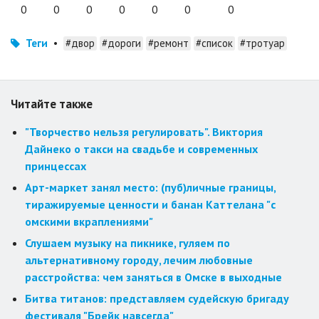
0
0
0
0
0
0
0
Теги
•
#двор
#дороги
#ремонт
#список
#тротуар
Читайте также
"Творчество нельзя регулировать". Виктория
Дайнеко о такси на свадьбе и современных
принцессах
Арт-маркет занял место: (пуб)личные границы,
тиражируемые ценности и банан Каттелана "с
омскими вкраплениями"
Слушаем музыку на пикнике, гуляем по
альтернативному городу, лечим любовные
расстройства: чем заняться в Омске в выходные
Битва титанов: представляем судейскую бригаду
фестиваля "Брейк навсегда"