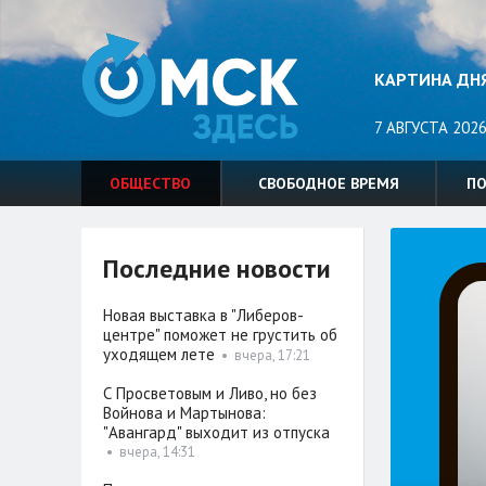
КАРТИНА ДН
7 АВГУСТА 2026
ОБЩЕСТВО
СВОБОДНОЕ ВРЕМЯ
П
Последние новости
Новая выставка в "Либеров-
центре" поможет не грустить об
уходящем лете
•
вчера, 17:21
С Просветовым и Ливо, но без
Войнова и Мартынова:
"Авангард" выходит из отпуска
•
вчера, 14:31