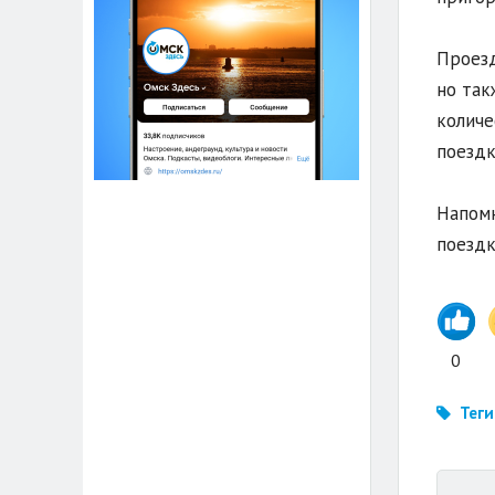
Проезд
но так
количе
поездк
Напомн
поездк
0
Теги