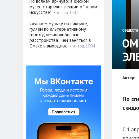
По волнам ар-нуво: в омском
музее стартуют лекции о "новом
искусстве"
•
вчера, 13:13
Слушаем музыку на пикнике,
гуляем по альтернативному
ОБЩЕСТВ
городу, лечим любовные
ОМ
расстройства: чем заняться в
Омске в выходные
•
вчера, 10:04
ЭЛ
Автор:
По сп
скидк
С 1 ап
пригор