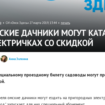
• СИ «Омск Здесь» 27 марта 2019, 13:44 •
печать
О
СКИЕ ДАЧНИКИ МОГУТ КАТ
ЕКТРИЧКАХ СО СКИДКОЙ
Анна Золкина
ециальному проездному билету садоводы могут пр
ой.
реля омские дачники могут ездить на пригородных электр
од" запускает для них специальный абонемент.