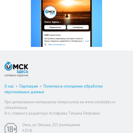
О нас
•
Партнерам
•
Политика в отношении обработки
персональных данных
При цитировании материалов гиперссылка на www.omskzdes.ru
обязательна.
И.о. главного редактора: Астафьева Татьяна Петровна
Омск, ул. Омская, 215 (помещение
А314)