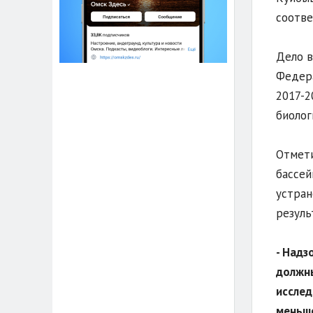
соотве
Дело в
Федера
2017-2
биолог
Отмети
бассей
устран
резуль
- Надз
должны
исслед
меньше