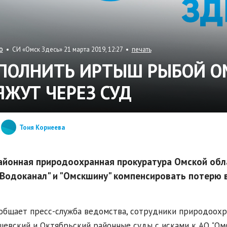
• СИ «Омск Здесь» 21 марта 2019, 12:27 •
печать
О
ПОЛНИТЬ ИРТЫШ РЫБОЙ О
ЯЖУТ ЧЕРЕЗ СУД
Тоня Корнеева
йонная природоохранная прокуратура Омской обл
Водоканал" и "Омскшину" компенсировать потерю 
общает пресс-служба ведомства, сотрудники природоохр
евский и Октябрьский районные суды с исками к АО "Ом