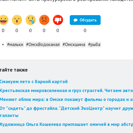
Обсудить
0
0
0
0
0
0
•
#мальки
#ОмскВодоканал
#Омскшина
#рыба
тайте также
Смакуем лето с барной картой
Крестьянская микровселенная и груз страстей. Читаем авт
Меняют облик мира: в Омске покажут фильмы о городах и 
От "сидеть" до фристайла. "Детский ЭкоЦентр" научит друж
таланты
Художница Ольга Кошелева приглашает омичей в мир абст