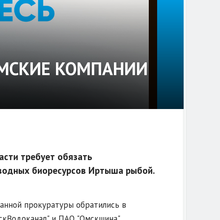
МСКИЕ КОМПАНИИ
асти требует обязать
водных биоресурсов Иртыша рыбой.
анной прокуратуры обратились в
скВодоканал" и ПАО "Омскшина"