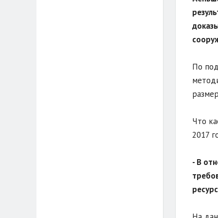
резуль
доказы
сооруж
По под
методи
размер
Что ка
2017 г
- В от
требов
ресурс
На дан