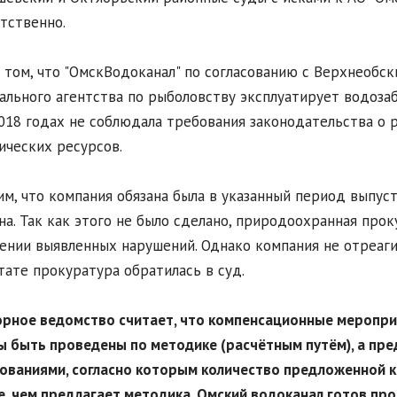
тственно.
 том, что "ОмскВодоканал" по согласованию с Верхнеоб
льного агентства по рыболовству эксплуатирует водозаб
018 годах не соблюдала требования законодательства о 
ических ресурсов.
м, что компания обязана была в указанный период выпу
на. Так как этого не было сделано, природоохранная про
ении выявленных нарушений. Однако компания не отреаги
тате прокуратура обратилась в суд.
орное ведомство считает, что компенсационные меропр
 быть проведены по методике (расчётным путём), а пре
ованиями, согласно которым количество предложенной к
, чем предлагает методика. Омский водоканал готов пр