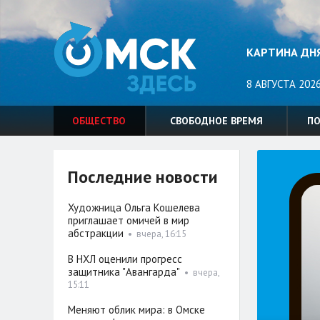
КАРТИНА ДН
8 АВГУСТА 2026
ОБЩЕСТВО
СВОБОДНОЕ ВРЕМЯ
П
Последние новости
Художница Ольга Кошелева
приглашает омичей в мир
абстракции
•
вчера, 16:15
В НХЛ оценили прогресс
защитника "Авангарда"
•
вчера,
15:11
Меняют облик мира: в Омске