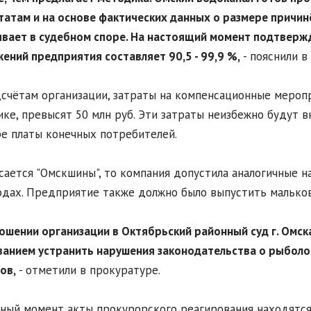
татам и на основе фактических данных о размере причин
вает в судебном споре. На настоящий момент подтвер
ений предприятия составляет 90,5 - 99,9 %,
- пояснили в
счётам организации, затраты на компенсационные мероп
ке, превысят 50 млн руб. Эти затраты неизбежно будут в
е платы конечных потребителей.
сается "Омскшины", то компания допустила аналогичные н
одах. Предприятие также должно было выпустить малько
ношении организации в Октябрьский районный суд г. Омск
анием устранить нарушения законодательства о рыболо
ов,
- отметили в прокуратуре.
ный момент акты прокурорского реагирования находятся 