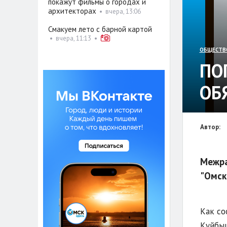
покажут фильмы о городах и
архитекторах
•
вчера, 13:06
Смакуем лето с барной картой
•
вчера, 11:13
•
ОБЩЕСТВ
ПО
ОБ
Автор:
Межра
"Омск
Как со
Куйбыш