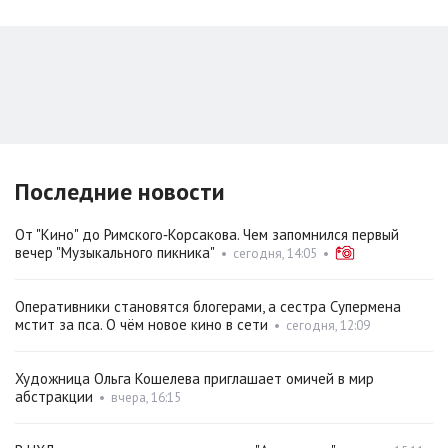
Последние новости
От "Кино" до Римского‑Корсакова. Чем запомнился первый
вечер "Музыкального пикника"
•
сегодня, 14:05
•
Оперативники становятся блогерами, а сестра Супермена
мстит за пса. О чём новое кино в сети
•
сегодня, 12:09
Художница Ольга Кошелева приглашает омичей в мир
абстракции
•
вчера, 16:15