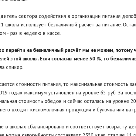
дитель сектора содействия в организации питания депобр
21 школа использует безналичный расчёт за питание. Ост
ом - раз в неделю в кассе.
ро перейти на безналичный расчёт мы не можем, потому 
лей этой школы. Если согласны менее 50 %, то безналичн
ла спикер.
сается стоимости питания, то максимальная стоимость зав
019 годах максимум установлен на уровне 65 руб. За после
альная стоимость обедов и сейчас осталась на уровне 201
в него входит кисломолочная продукция и булочка или ват
е в школах сбалансировано и соответствует возрасту дет
ая норма калорийности составляет 2350 ккал, старше 11 ле