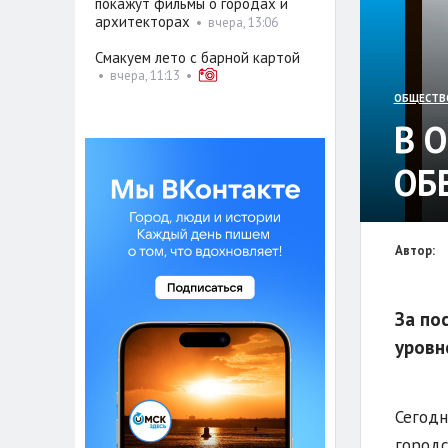
покажут фильмы о городах и
архитекторах
•
вчера, 13:06
Смакуем лето с барной картой
•
вчера, 11:13
•
ОБЩЕСТВ
В 
ОБ
Автор:
За по
уровн
Сегодн
городс