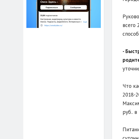
Руково
всего 
способ
- Быст
родите
уточни
Что ка
2018-2
Максим
руб.. 
Питани
суточн