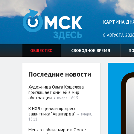
КАРТИНА ДН
8 АВГУСТА 2026
ОБЩЕСТВО
СВОБОДНОЕ ВРЕМЯ
П
Последние новости
Художница Ольга Кошелева
приглашает омичей в мир
абстракции
•
вчера, 16:15
В НХЛ оценили прогресс
защитника "Авангарда"
•
вчера,
15:11
Меняют облик мира: в Омске