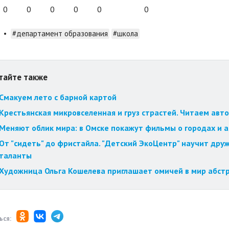
0
0
0
0
0
0
•
#департамент образования
#школа
тайте также
Смакуем лето с барной картой
Крестьянская микровселенная и груз страстей. Читаем авт
Меняют облик мира: в Омске покажут фильмы о городах и 
От "сидеть" до фристайла. "Детский ЭкоЦентр" научит друж
таланты
Художница Ольга Кошелева приглашает омичей в мир абст
ься: