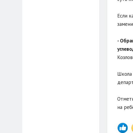
Если к
замени
- Обра
углево
Козлов
Школа 
департ
Отмети
на реб