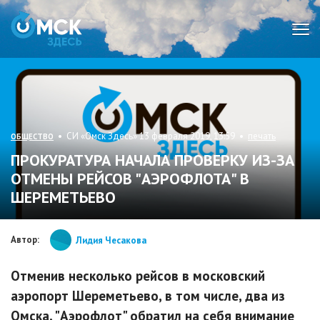
Мен
• СИ «Омск Здесь» 13 февраля 2019, 13:59 •
печать
ОБЩЕСТВО
ПРОКУРАТУРА НАЧАЛА ПРОВЕРКУ ИЗ-ЗА
ОТМЕНЫ РЕЙСОВ "АЭРОФЛОТА" В
ШЕРЕМЕТЬЕВО
Автор:
Лидия Чесакова
Отменив несколько рейсов в московский
аэропорт Шереметьево, в том числе, два из
Омска, "Аэрофлот" обратил на себя внимание