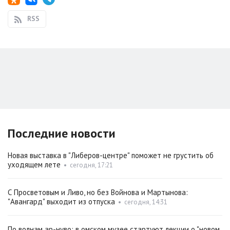
RSS
Последние новости
Новая выставка в "Либеров-центре" поможет не грустить об
уходящем лете
•
сегодня, 17:21
С Просветовым и Ливо, но без Войнова и Мартынова:
"Авангард" выходит из отпуска
•
сегодня, 14:31
По волнам ар-нуво: в омском музее стартуют лекции о "новом