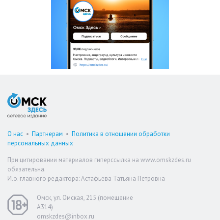
О нас
•
Партнерам
•
Политика в отношении обработки
персональных данных
При цитировании материалов гиперссылка на www.omskzdes.ru
обязательна.
И.о. главного редактора: Астафьева Татьяна Петровна
Омск, ул. Омская, 215 (помещение
А314)
omskzdes@inbox.ru