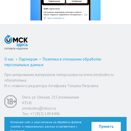
О нас
•
Партнерам
•
Политика в отношении обработки
персональных данных
При цитировании материалов гиперссылка на www.omskzdes.ru
обязательна.
И.о. главного редактора: Астафьева Татьяна Петровна
Омск, ул. Омская, 215 (помещение
А314)
omskzdes@inbox.ru
Тел.: +7 (913) 149 8496
Используя сайт, я даю согласие на обработку файлов
Принять
«cookie» и персональных данных в соответствии с
Версия для слабовидящих
Политикой