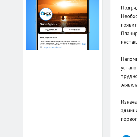
Подряд
Необхо
появит
Планир
инстал
Напомн
устано
трудно
заявил
Изнача
админи
первог