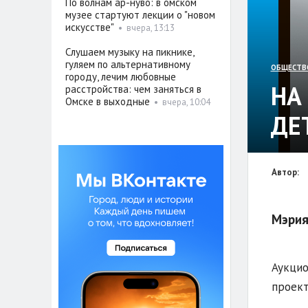
По волнам ар-нуво: в омском
музее стартуют лекции о "новом
искусстве"
•
вчера, 13:13
Слушаем музыку на пикнике,
гуляем по альтернативному
ОБЩЕСТВ
городу, лечим любовные
НА
расстройства: чем заняться в
Омске в выходные
•
вчера, 10:04
ДЕ
Автор:
Мэрия
Аукцио
проект