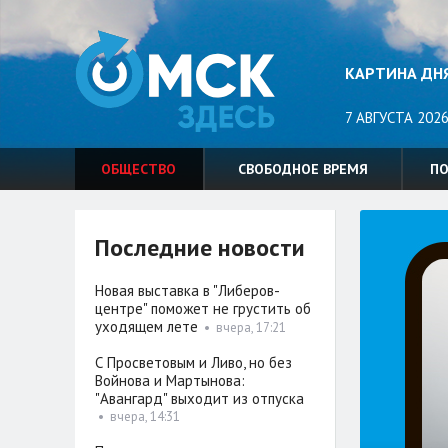
КАРТИНА ДН
7 АВГУСТА 2026
ОБЩЕСТВО
СВОБОДНОЕ ВРЕМЯ
П
Последние новости
Новая выставка в "Либеров-
центре" поможет не грустить об
уходящем лете
•
вчера, 17:21
С Просветовым и Ливо, но без
Войнова и Мартынова:
"Авангард" выходит из отпуска
•
вчера, 14:31