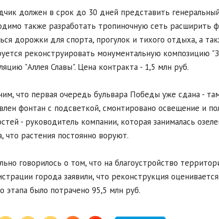
чик должен в срок до 30 дней представить генеральный
димо также разработать тропиночную сеть расширить фу
ься дорожки для спорта, прогулок и тихого отдыха, а та
уется реконструировать монументальную композицию "Зве
ляцию "Аллея Славы". Цена контракта - 1,5 млн руб.
им, что первая очередь бульвара Победы уже сдана - та
влен фонтан с подсветкой, смонтировано освещение и по
стей - руководитель компании, которая занималась озел
а, что растения постоянно воруют.
льно говорилось о том, что на благоустройство территори
страции города заявили, что реконструкция оценивается 
о этапа было потрачено 95,5 млн руб.