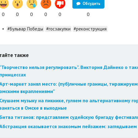
Обсудить
0
0
0
0
0
0
•
#Бульвар Победы
#госзакупки
#реконструкция
тайте также
"Творчество нельзя регулировать". Виктория Дайнеко о так
принцессах
Арт-маркет занял место: (пуб)личные границы, тиражируем
омскими вкраплениями"
Слушаем музыку на пикнике, гуляем по альтернативному го
заняться в Омске в выходные
Битва титанов: представляем судейскую бригаду фестиваля
Абстракция оказывается знакомым пейзажем: заглядываем 