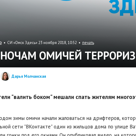
• СИ «Омск Здесь» 23 ноября 2018, 10:52 •
печать
О
 НОЧАМ ОМИЧЕЙ ТЕРРОРИ
Дарья Молчанская
ели "валить боком" мешали спать жителям многоэт
одом зимы омичи начали жаловаться на дрифтеров, которы
ьной сети "ВКонтакте" один из жильцов дома по улице Ва
ли гонки под его окнами. Он опубликовал видео, на кото