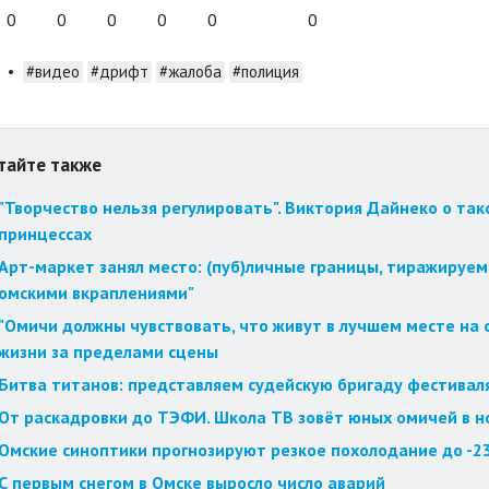
0
0
0
0
0
0
•
#видео
#дрифт
#жалоба
#полиция
тайте также
"Творчество нельзя регулировать". Виктория Дайнеко о так
принцессах
Арт-маркет занял место: (пуб)личные границы, тиражируем
омскими вкраплениями"
"Омичи должны чувствовать, что живут в лучшем месте на с
жизни за пределами сцены
Битва титанов: представляем судейскую бригаду фестиваля
От раскадровки до ТЭФИ. Школа ТВ зовёт юных омичей в н
Омские синоптики прогнозируют резкое похолодание до -2
С первым снегом в Омске выросло число аварий