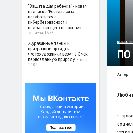
"Защита для ребёнка" - новая
подписка "Ростелекома"
позаботится о
кибербезопасности
подрастающего поколения
•
вчера, 16:53
ОБЩЕСТВ
Журавлиные танцы и
призрачные орхидеи.
ПО
Фотохудожники везут в Омск
первозданную природу
•
вчера,
16:07
Автор:
Любит
С прих
социал
устрои