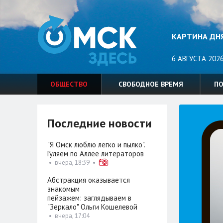
КАРТИНА ДН
6 АВГУСТА 2026
ОБЩЕСТВО
СВОБОДНОЕ ВРЕМЯ
П
Последние новости
"Я Омск люблю легко и пылко".
Гуляем по Аллее литераторов
•
вчера, 18:39
•
Абстракция оказывается
знакомым
пейзажем: заглядываем в
"Зеркало" Ольги Кошелевой
•
вчера, 17:04