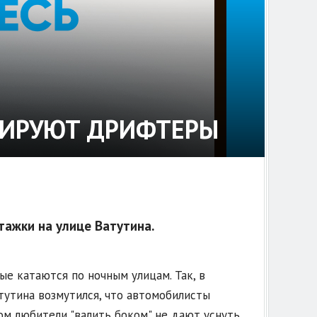
ЗИРУЮТ ДРИФТЕРЫ
ажки на улице Ватутина.
е катаются по ночным улицам. Так, в
тутина возмутился, что автомобилисты
ром любители "валить боком" не дают уснуть