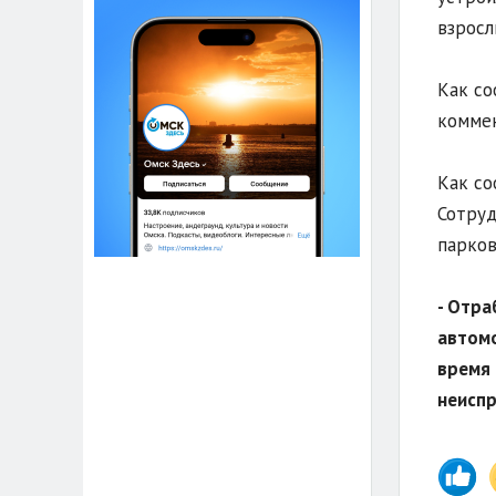
взросл
Как со
коммен
Как со
Сотруд
парков
- Отра
автомо
время 
неиспр