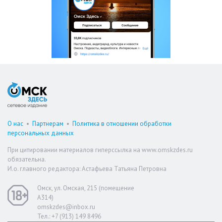
О нас
•
Партнерам
•
Политика в отношении обработки
персональных данных
При цитировании материалов гиперссылка на www.omskzdes.ru
обязательна.
И.о. главного редактора: Астафьева Татьяна Петровна
Омск, ул. Омская, 215 (помещение
А314)
omskzdes@inbox.ru
Тел.: +7 (913) 149 8496