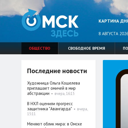
КАРТИНА ДН
8 АВГУСТА 2026
ОБЩЕСТВО
СВОБОДНОЕ ВРЕМЯ
П
Последние новости
Художница Ольга Кошелева
приглашает омичей в мир
абстракции
•
вчера, 16:15
В НХЛ оценили прогресс
защитника "Авангарда"
•
вчера,
15:11
Меняют облик мира: в Омске