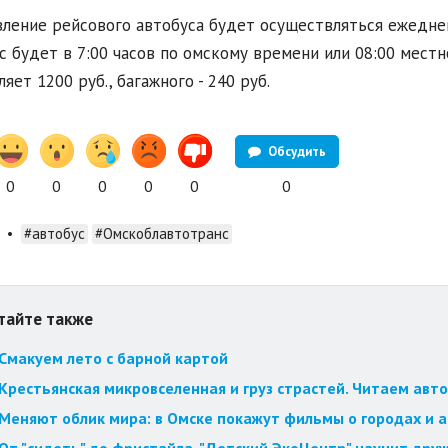
ление рейсового автобуса будет осуществляться ежеднев
с будет в 7:00 часов по омскому времени или 08:00 местн
ляет 1200 руб., багажного - 240 руб.
Обсудить
0
0
0
0
0
0
•
#автобус
#Омскоблавтотранс
тайте также
Смакуем лето с барной картой
Крестьянская микровселенная и груз страстей. Читаем авт
Меняют облик мира: в Омске покажут фильмы о городах и 