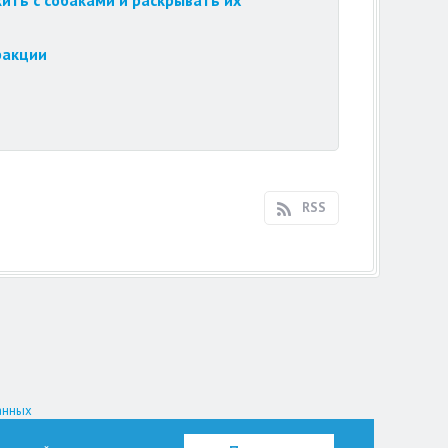
ить с собаками и раскрывать их
ракции
RSS
анных
на.