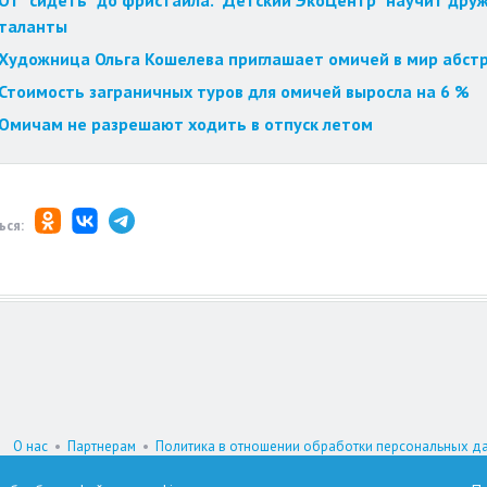
От "сидеть" до фристайла. "Детский ЭкоЦентр" научит друж
таланты
Художница Ольга Кошелева приглашает омичей в мир абст
Стоимость заграничных туров для омичей выросла на 6 %
Омичам не разрешают ходить в отпуск летом
ься:
О нас
•
Партнерам
•
Политика в отношении обработки персональных д
При цитировании материалов гиперссылка на www.omskzdes.ru обязатель