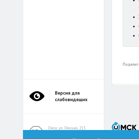
Поделит
Версия для
слабовидящих
Омск, ул. Омская, 215
(помещение А314)