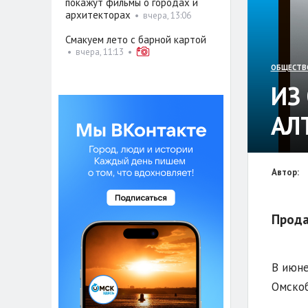
покажут фильмы о городах и
архитекторах
•
вчера, 13:06
Смакуем лето с барной картой
•
вчера, 11:13
•
ОБЩЕСТВ
ИЗ
АЛ
Автор:
Прода
В июне
Омскоб