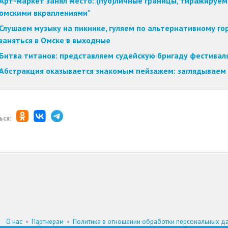
Арт-маркет занял место: (пуб)личные границы, тиражируем
омскими вкраплениями"
Слушаем музыку на пикнике, гуляем по альтернативному го
заняться в Омске в выходные
Битва титанов: представляем судейскую бригаду фестиваля
Абстракция оказывается знакомым пейзажем: заглядываем 
ься:
О нас
•
Партнерам
•
Политика в отношении обработки персональных д