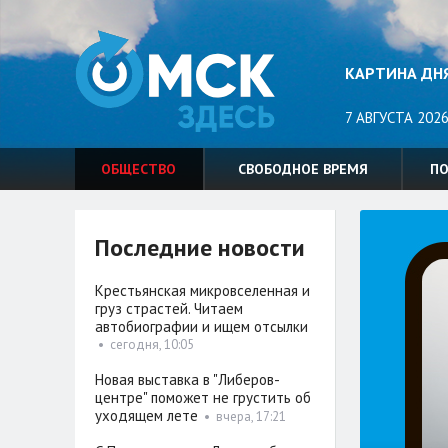
КАРТИНА ДН
7 АВГУСТА 2026
ОБЩЕСТВО
СВОБОДНОЕ ВРЕМЯ
П
Последние новости
Крестьянская микровселенная и
груз страстей. Читаем
автобиографии и ищем отсылки
•
сегодня, 10:05
Новая выставка в "Либеров-
центре" поможет не грустить об
уходящем лете
•
вчера, 17:21