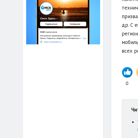
технич
призва
др. С 
регион
мобиль
всех р
0
Чи