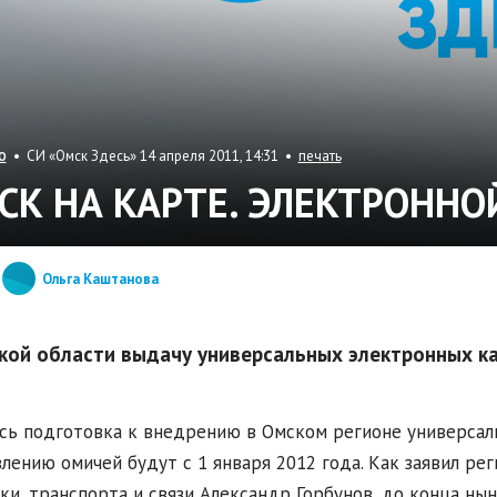
• СИ «Омск Здесь» 14 апреля 2011, 14:31 •
печать
О
СК НА КАРТЕ. ЭЛЕКТРОННО
Ольга Каштанова
кой области выдачу универсальных электронных ка
сь подготовка к внедрению в Омском регионе универсал
влению омичей будут с 1 января 2012 года. Как заявил 
ки, транспорта и связи Александр Горбунов, до конца ны