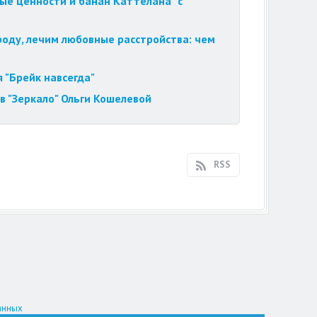
ые ценности и банан Каттелана "с
роду, лечим любовные расстройства: чем
 "Брейк навсегда"
в "Зеркало" Ольги Кошелевой
RSS
анных