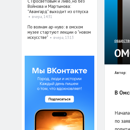
С Просветовым и Ливо, но без
Войнова и Мартынова:
"Авангард" выходит из отпуска
•
вчера, 14:31
По волнам ар-нуво: в омском
музее стартуют лекции о "новом
искусстве"
•
вчера, 13:13
ОБЩЕСТВ
ОМ
Автор:
В Омс
Начала
по зая
полити