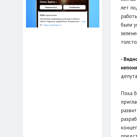
лет по
работы
были у
зелене
толсто
- Видн
непоня
депута
Пока б
пригла
развит
разраб
конце
предст