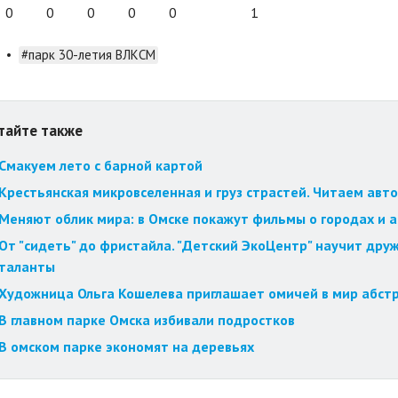
0
0
0
0
0
1
•
#парк 30-летия ВЛКСМ
тайте также
Смакуем лето с барной картой
Крестьянская микровселенная и груз страстей. Читаем авт
Меняют облик мира: в Омске покажут фильмы о городах и 
От "сидеть" до фристайла. "Детский ЭкоЦентр" научит друж
таланты
Художница Ольга Кошелева приглашает омичей в мир абст
В главном парке Омска избивали подростков
В омском парке экономят на деревьях