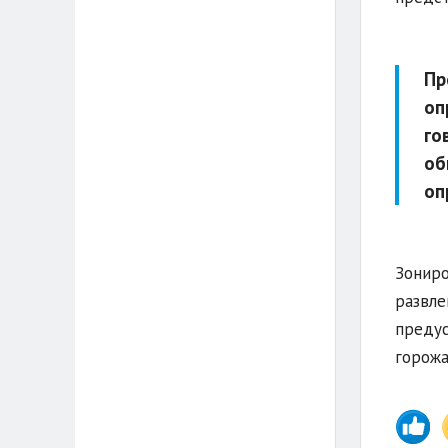
Пр
оп
го
об
оп
Зониро
развле
предус
горожа