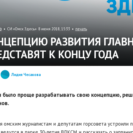
• СИ «Омск Здесь» 8 июня 2018, 15:33 •
печать
О
НЦЕПЦИЮ РАЗВИТИЯ ГЛАВН
ЕДСТАВЯТ К КОНЦУ ГОДА
Лидия Чесакова
 было проще разрабатывать свою концепцию, решен
нов.
я омским журналистам и депутатам горсовета устроили пр
 ведутся в парке 30-летия ВЛКСМ и рассказать о заплани