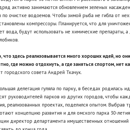
дряд активно занимаются обновлением зеленых насаждени
 по очистке водоемов. Чтобы зимой рыба не гибла от нех
становлены компрессоры. Планируется, что для уничтоже
ет вода, будут использовать не химические препараты, а 
лобиков.
о, что здесь реализовывается много хороших идей, но он
тно, где можно отдохнуть, а где заняться спортом, нет к
т городского совета Андрей Ткачук.
ольшая делегация гуляла по парку, в беседах родилась и
сят руководителей парков из других городов, чтобы кажд
ия, реализованных проектах, поделился опытом. Выбрав 
отают концепцию развития и для омского парка 30-лети
пции директор департамента имущественных отношений
авить до конца года.