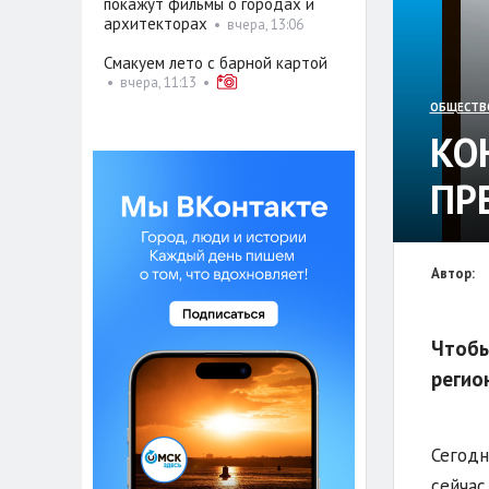
покажут фильмы о городах и
архитекторах
•
вчера, 13:06
Смакуем лето с барной картой
•
вчера, 11:13
•
ОБЩЕСТВ
КО
ПР
Автор:
Чтобы
регио
Сегодн
сейчас