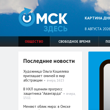
КАРТИНА ДН
8 АВГУСТА 2026
ОБЩЕСТВО
СВОБОДНОЕ ВРЕМЯ
П
Последние новости
Художница Ольга Кошелева
приглашает омичей в мир
абстракции
•
вчера, 16:15
В НХЛ оценили прогресс
защитника "Авангарда"
•
вчера,
15:11
Меняют облик мира: в Омске