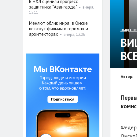
В НХЛ оценили прогресс
защитника "Авангарда"
•
вчера,
15:11
Меняют облик мира: в Омске
покажут фильмы о городах и
ОБЩЕСТВ
архитекторах
•
вчера, 13:06
ВИ
ВС
Автор:
Первы
комис
Федера
Омской