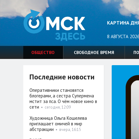
КАРТИНА ДН
8 АВГУСТА 2026
ОБЩЕСТВО
СВОБОДНОЕ ВРЕМЯ
П
Последние новости
Оперативники становятся
блогерами, а сестра Супермена
мстит за пса. О чём новое кино в
сети
•
сегодня, 12:09
Художница Ольга Кошелева
приглашает омичей в мир
абстракции
•
вчера, 16:15