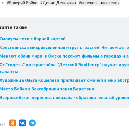
•
#Валерий Бойко
#Денис Денежкин
#перепись населения
тайте также
Смакуем лето с барной картой
Крестьянская микровселенная и груз страстей. Читаем авт
Меняют облик мира: в Омске покажут фильмы о городах и 
От "сидеть" до фристайла. "Детский ЭкоЦентр" научит друж
таланты
Художница Ольга Кошелева приглашает омичей в мир абст
Место Бойко в Заксобрании занял Веретено
Всероссийская перепись показала - образовательный урове
ься: