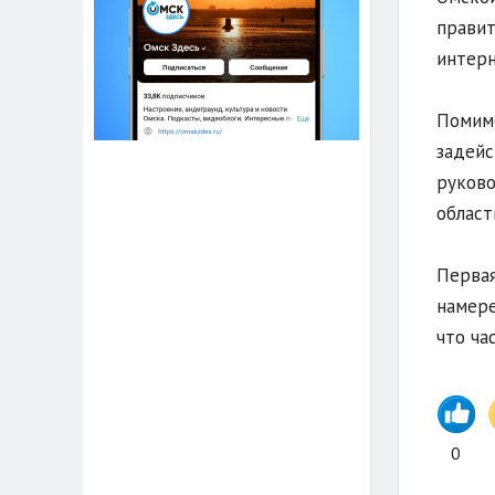
правит
интерн
Помимо
задейс
руково
област
Первая
намере
что ча
0