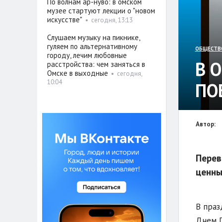
По волнам ар-нуво: в омском
музее стартуют лекции о "новом
искусстве"
•
сегодня, 13:13
Слушаем музыку на пикнике,
гуляем по альтернативному
ОБЩЕСТВ
городу, лечим любовные
В 
расстройства: чем заняться в
Омске в выходные
•
сегодня,
10:04
ПО
Автор:
Перев
ценны
В праз
Днем П