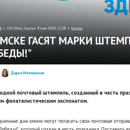
• СИ «Омск Здесь» 8 мая 2018, 12:28 •
печать
О
ОМСКЕ ГАСЯТ МАРКИ ШТЕМП
БЕДЫ!"
Дарья Молчанская
одной почтовый штемпель, созданный в честь пра
м филателистическим экспонатом.
дничные дни омичи могут погасить свои почтовые отпра
обеды!", который создан в честь праздника. Поставить 