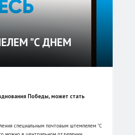
ЕЛЕМ "С ДНЕМ
зднования Победы, может стать
вления специальным почтовым штемпелем "С
его можно в центральном отделении