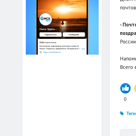
почтов
- Почт
поздра
России"
Напомн
Всего 
0
Теги