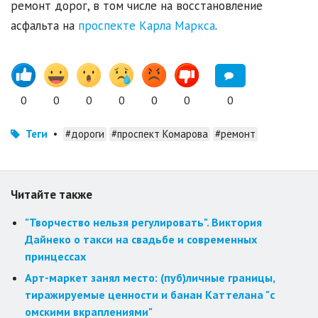
ремонт дорог, в том числе на восстановление
асфальта на
проспекте Карла Маркса
.
0
0
0
0
0
0
0
Теги
•
#дороги
#проспект Комарова
#ремонт
Читайте также
"Творчество нельзя регулировать". Виктория
Дайнеко о такси на свадьбе и современных
принцессах
Арт-маркет занял место: (пуб)личные границы,
тиражируемые ценности и банан Каттелана "с
омскими вкраплениями"