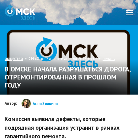
Мен
• СИ «Омск Здесь» 6 апреля 2018, 09:07 •
печать
ОБЩЕСТВО
В ОМСКЕ НАЧАЛА РАЗРУШАТЬСЯ ДОРОГА,
ОТРЕМОНТИРОВАННАЯ В ПРОШЛОМ
ГОДУ
Автор:
Анна Золкина
Комиссия выявила дефекты, которые
подрядная организация устранит в рамках
гарантийного ремонта.