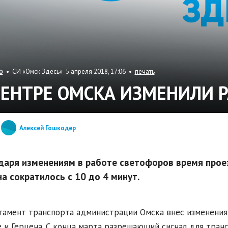
• СИ «Омск Здесь» 5 апреля 2018, 17:06 •
печать
О
ЦЕНТРЕ ОМСКА ИЗМЕНИЛИ 
Алексей Гошкодер
даря изменениям в работе светофоров время прое
на сократилось с 10 до 4 минут.
амент транспорта администрации Омска внес изменения 
 и Герцена. С конца марта разрешающий сигнал для тран