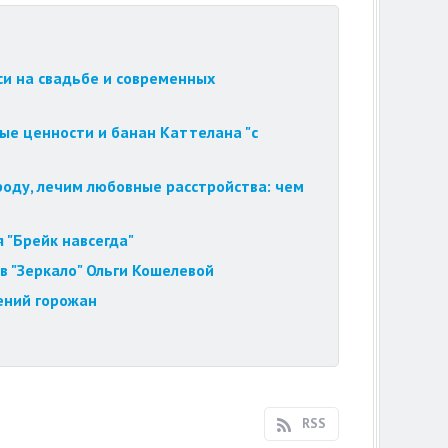
си на свадьбе и современных
ые ценности и банан Каттелана "с
роду, лечим любовные расстройства: чем
 "Брейк навсегда"
в "Зеркало" Ольги Кошелевой
ений горожан
RSS