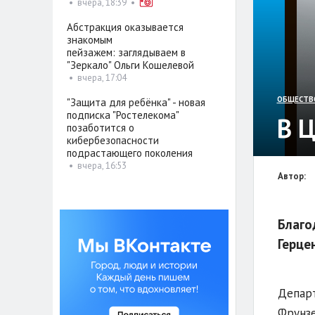
•
вчера, 18:39
•
Абстракция оказывается
знакомым
пейзажем: заглядываем в
"Зеркало" Ольги Кошелевой
•
вчера, 17:04
ОБЩЕСТВ
"Защита для ребёнка" - новая
подписка "Ростелекома"
В 
позаботится о
кибербезопасности
подрастающего поколения
•
вчера, 16:53
Автор:
Благо
Герце
Департ
Фрунзе