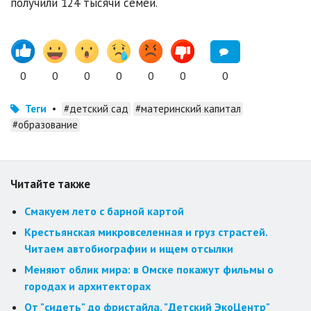
получили 124 тысячи семей.
0
0
0
0
0
0
0
Теги
•
#детский сад
#материнский капитал
#образование
Читайте также
Смакуем лето с барной картой
Крестьянская микровселенная и груз страстей.
Читаем автобиографии и ищем отсылки
Меняют облик мира: в Омске покажут фильмы о
городах и архитекторах
От "сидеть" до фристайла. "Детский ЭкоЦентр"