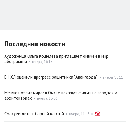
Последние новости
Художница Ольга Кошелева приглашает омичей в мир
абстракции
•
вчера, 16:15
В НХЛ оценили прогресс защитника "Авангарда"
•
вчера, 15:11
Меняют облик мира: в Омске покажут фильмы о городах и
архитекторах
•
вчера, 13:06
Смакуем лето с барной картой
•
вчера, 11:13
•