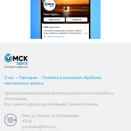
О нас
•
Партнерам
•
Политика в отношении обработки
персональных данных
При цитировании материалов гиперссылка на www.omskzdes.ru
обязательна.
И.о. главного редактора: Астафьева Татьяна Петровна
Омск, ул. Омская, 215 (помещение
А314)
omskzdes@inbox.ru