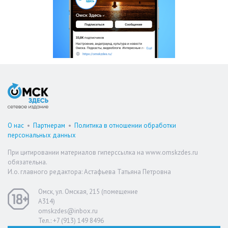
О нас
•
Партнерам
•
Политика в отношении обработки
персональных данных
При цитировании материалов гиперссылка на www.omskzdes.ru
обязательна.
И.о. главного редактора: Астафьева Татьяна Петровна
Омск, ул. Омская, 215 (помещение
А314)
omskzdes@inbox.ru
Тел.: +7 (913) 149 8496