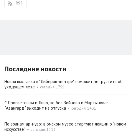
RSS
Последние новости
Новая выставка в "Либеров-центре" поможет не грустить об
уходящем лете
•
сегодня, 17:21
С Просветовым и Ливо, но без Войнова и Мартынова:
"Авангард" выходит из отпуска
•
сегодня, 14:31
По волнам ар-нуво: в омском музее стартуют лекции о "новом
искусстве"
•
сегодня, 13:13