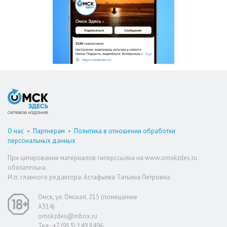
О нас
•
Партнерам
•
Политика в отношении обработки
персональных данных
При цитировании материалов гиперссылка на www.omskzdes.ru
обязательна.
И.о. главного редактора: Астафьева Татьяна Петровна
Омск, ул. Омская, 215 (помещение
А314)
omskzdes@inbox.ru
Тел.: +7 (913) 149 8496