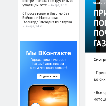
центре" поможет не грустить об
ОБЩЕСТВ
уходящем лете
•
вчера, 17:21
ПР
С Просветовым и Ливо, но без
Войнова и Мартынова:
ПО
"Авангард" выходит из отпуска
•
вчера, 14:31
ПО
ГА
Смотри
- Прин
до сих
- Все 
мотоци