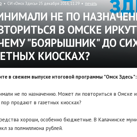
• СИ «Омск Здесь» 25 декабря 2016, 11:29 •
печать
О
ИНИМАЛИ НЕ ПО НАЗНАЧЕН
ВТОРИТЬСЯ В ОМСКЕ ИРКУТ
ЧЕМУ "БОЯРЫШНИК" ДО СИ
ЗЕТНЫХ КИОСКАХ?
те в свежем выпуске итоговой программы "Омск Здесь":
имали не по назначению. Может ли повториться в Омске и
 пор продают в газетных киосках?
средства хороши, особенно бюджетные. В Калачинске мун
кл за полмиллиона рублей.