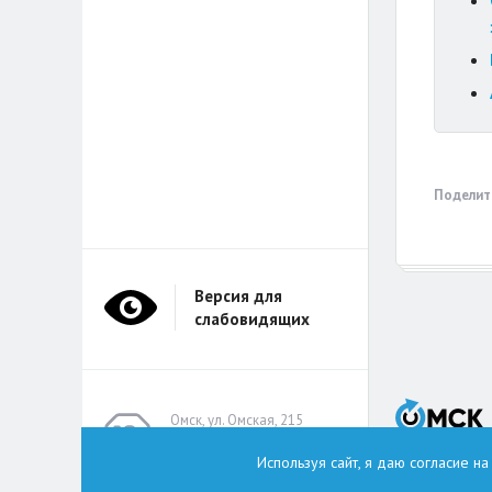
Поделит
Версия для
слабовидящих
Омск, ул. Омская, 215
(помещение А314)
Используя сайт, я даю согласие н
omskzdes@inbox.ru
Тел.: +7 (913) 149 8496