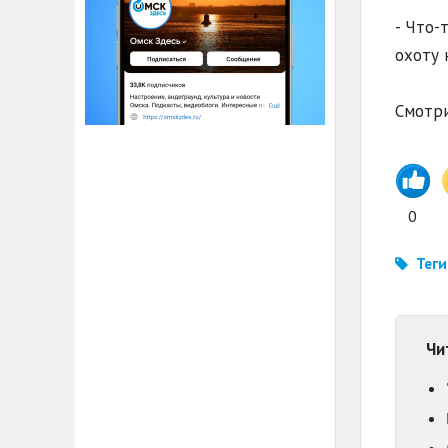
- Что-
охоту 
Смотри
0
Теги
Чи