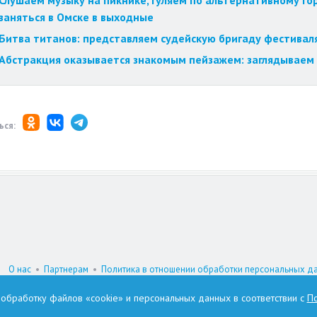
Слушаем музыку на пикнике, гуляем по альтернативному го
заняться в Омске в выходные
Битва титанов: представляем судейскую бригаду фестиваля
Абстракция оказывается знакомым пейзажем: заглядываем 
ься:
О нас
•
Партнерам
•
Политика в отношении обработки персональных д
При цитировании материалов гиперссылка на www.omskzdes.ru обязатель
а обработку файлов «cookie» и персональных данных в соответствии с
По
И.о. главного редактора: Астафьева Татьяна Петровна