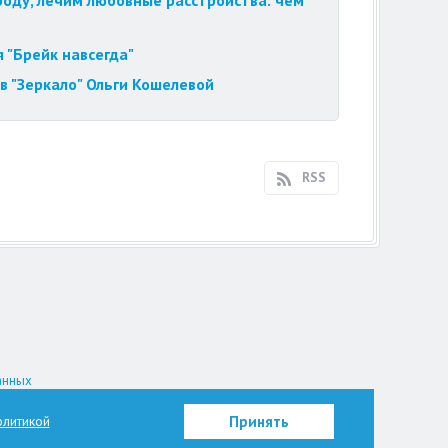
роду, лечим любовные расстройства: чем
 "Брейк навсегда"
в "Зеркало" Ольги Кошелевой
RSS
анных
на.
литикой
Принять