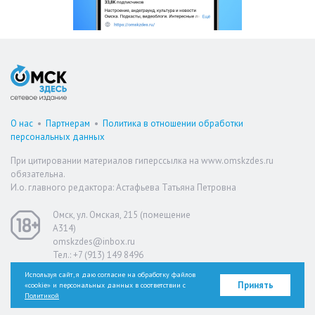
О нас
•
Партнерам
•
Политика в отношении обработки
персональных данных
При цитировании материалов гиперссылка на www.omskzdes.ru
обязательна.
И.о. главного редактора: Астафьева Татьяна Петровна
Омск, ул. Омская, 215 (помещение
А314)
omskzdes@inbox.ru
Тел.: +7 (913) 149 8496
Используя сайт, я даю согласие на обработку файлов
Принять
«cookie» и персональных данных в соответствии с
Версия для слабовидящих
Политикой