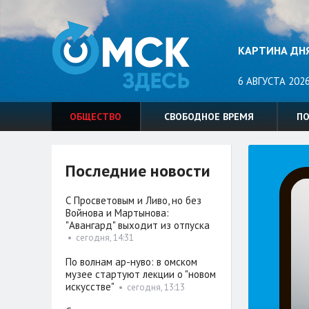
КАРТИНА ДН
6 АВГУСТА 2026
ОБЩЕСТВО
СВОБОДНОЕ ВРЕМЯ
П
Последние новости
С Просветовым и Ливо, но без
Войнова и Мартынова:
"Авангард" выходит из отпуска
•
сегодня, 14:31
По волнам ар-нуво: в омском
музее стартуют лекции о "новом
искусстве"
•
сегодня, 13:13