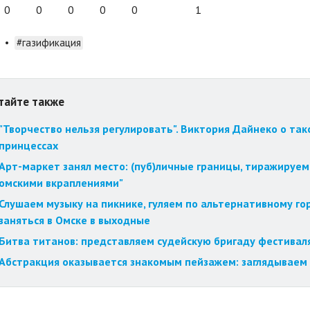
0
0
0
0
0
1
•
#газификация
тайте также
"Творчество нельзя регулировать". Виктория Дайнеко о так
принцессах
Арт-маркет занял место: (пуб)личные границы, тиражируем
омскими вкраплениями"
Слушаем музыку на пикнике, гуляем по альтернативному го
заняться в Омске в выходные
Битва титанов: представляем судейскую бригаду фестиваля
Абстракция оказывается знакомым пейзажем: заглядываем 