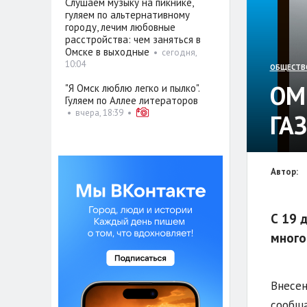
Слушаем музыку на пикнике,
гуляем по альтернативному
городу, лечим любовные
расстройства: чем заняться в
Омске в выходные
•
сегодня,
10:04
ОБЩЕСТВ
ОМ
"Я Омск люблю легко и пылко".
Гуляем по Аллее литераторов
•
вчера, 18:39
•
ГА
Автор:
С 19 
много
Внесен
сообща