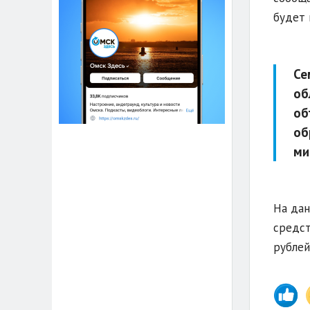
будет 
Се
об
об
об
ми
На дан
средст
рублей