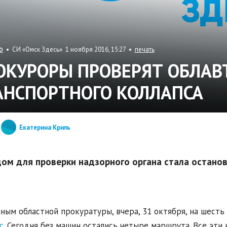
• СИ «Омск Здесь» 1 ноября 2016, 15:27 •
печать
О
ОКУРОРЫ ПРОВЕРЯТ ОБЛАВ
АНСПОРТНОГО КОЛЛАПСА
Екатерина Криль
ом для проверки надзорного органа стала останов
ным областной прокуратуры, вчера, 31 октября, на шест
с
. Сегодня без машин остались четыре маршрута. Все эти