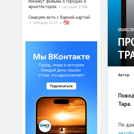
покажут фильмы о городах и
архитекторах
•
сегодня, 13:06
Смакуем лето с барной картой
•
сегодня, 11:13
•
ОБЩЕСТВ
ПР
ТР
Автор:
Повод
Тара.
По дан
автобу