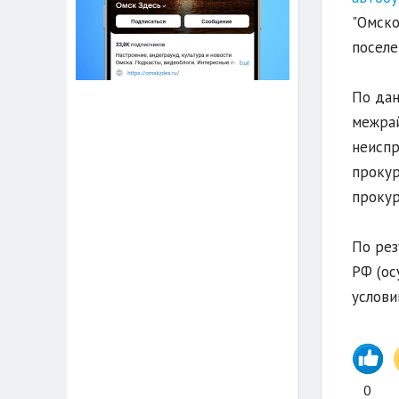
"Омско
поселе
По дан
межрай
неиспр
прокур
прокур
По рез
РФ (ос
услови
0