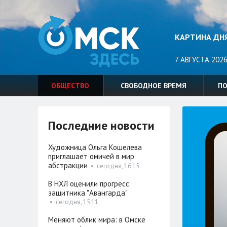
КАРТИНА ДН
7 АВГУСТА 2026
ОБЩЕСТВО
СВОБОДНОЕ ВРЕМЯ
П
Последние новости
Художница Ольга Кошелева
приглашает омичей в мир
абстракции
•
сегодня, 16:15
В НХЛ оценили прогресс
защитника "Авангарда"
•
сегодня, 15:11
Меняют облик мира: в Омске