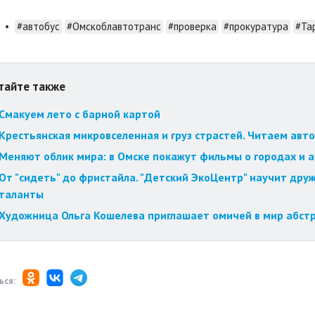
•
#автобус
#Омскоблавтотранс
#проверка
#прокуратура
#Та
тайте также
Смакуем лето с барной картой
Крестьянская микровселенная и груз страстей. Читаем авт
Меняют облик мира: в Омске покажут фильмы о городах и 
От "сидеть" до фристайла. "Детский ЭкоЦентр" научит друж
таланты
Художница Ольга Кошелева приглашает омичей в мир абст
ься: