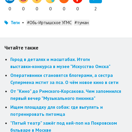
0
0
0
0
0
0
2
Теги
•
#Обь-Иртышское УГМС
#туман
Читайте также
Город в деталях и масштабах. Итоги
выставки‑конкурса в музее "Искусство Омска"
Оперативники становятся блогерами, а сестра
Супермена мстит за пса. О чём новое кино в сети
От "Кино" до Римского‑Корсакова. Чем запомнился
первый вечер "Музыкального пикника"
Ищем площадку для собак: где выгулять и
потренировать питомца
"Пятый театр" зажёг под кей-поп на Покровском
бульваре в Москве