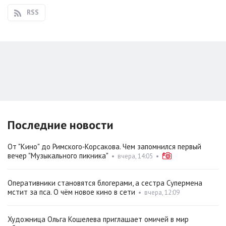
RSS
Последние новости
От "Кино" до Римского‑Корсакова. Чем запомнился первый
вечер "Музыкального пикника"
•
вчера, 14:05
•
Оперативники становятся блогерами, а сестра Супермена
мстит за пса. О чём новое кино в сети
•
вчера, 12:09
Художница Ольга Кошелева приглашает омичей в мир