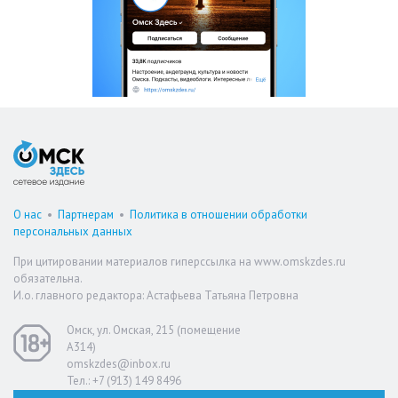
О нас
•
Партнерам
•
Политика в отношении обработки
персональных данных
При цитировании материалов гиперссылка на www.omskzdes.ru
обязательна.
И.о. главного редактора: Астафьева Татьяна Петровна
Омск, ул. Омская, 215 (помещение
А314)
omskzdes@inbox.ru
Тел.: +7 (913) 149 8496