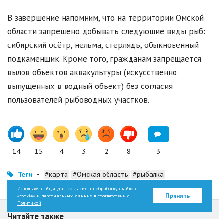
В завершение напомним, что на территории Омской
области запрещено добывать следующие виды рыб:
сибирский осётр, нельма, стерлядь, обыкновенный
подкаменщик. Кроме того, гражданам запрещается
вылов объектов аквакультуры (искусственно
выпущенных в водный объект) без согласия
пользователей рыбоводных участков.
14
15
4
3
2
8
3
Теги
•
#карта
#Омская область
#рыбалка
Используя сайт, я даю согласие на обработку файлов
Принять
«cookie» и персональных данных в соответствии с
Политикой
Читайте также