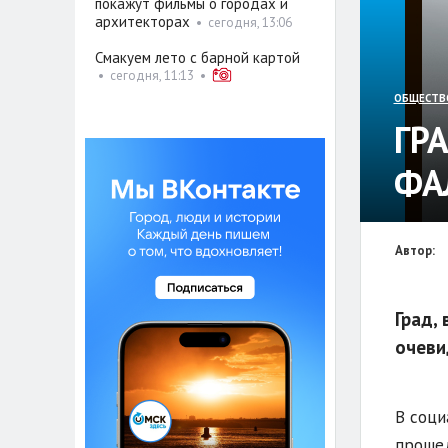
покажут фильмы о городах и
архитекторах
•
сегодня, 13:06
Смакуем лето с барной картой
•
сегодня, 11:13
•
ОБЩЕСТВ
ГР
ФА
Автор:
Град,
очеви
В соци
прошед