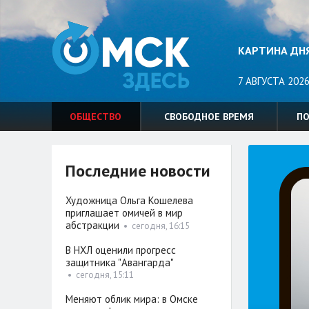
КАРТИНА ДН
7 АВГУСТА 2026
ОБЩЕСТВО
СВОБОДНОЕ ВРЕМЯ
П
Последние новости
Художница Ольга Кошелева
приглашает омичей в мир
абстракции
•
сегодня, 16:15
В НХЛ оценили прогресс
защитника "Авангарда"
•
сегодня, 15:11
Меняют облик мира: в Омске