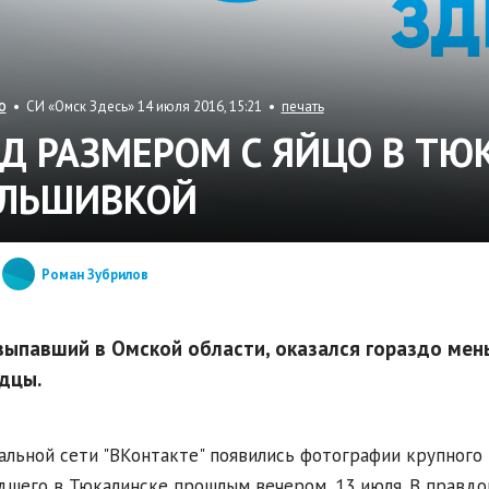
• СИ «Омск Здесь» 14 июля 2016, 15:21 •
печать
О
АД РАЗМЕРОМ С ЯЙЦО В ТЮ
ЛЬШИВКОЙ
Роман Зубрилов
 выпавший в Омской области, оказался гораздо ме
дцы.
альной сети "ВКонтакте" появились фотографии крупного
шего в Тюкалинске прошлым вечером, 13 июля. В правдо