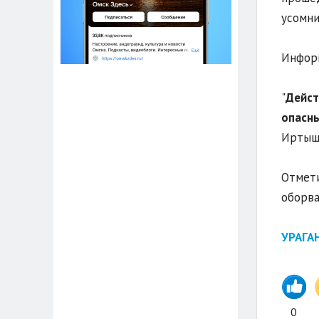
усомни
Информ
"
Дейст
опасны
Иртышс
Отмети
оборва
УРАГА
0