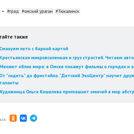
•
#град
#омский ураган
#Тюкалинск
тайте также
Смакуем лето с барной картой
Крестьянская микровселенная и груз страстей. Читаем авт
Меняют облик мира: в Омске покажут фильмы о городах и 
От "сидеть" до фристайла. "Детский ЭкоЦентр" научит друж
таланты
Художница Ольга Кошелева приглашает омичей в мир абст
ься: