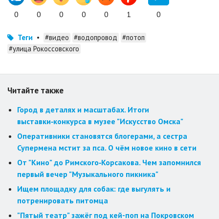
0
0
0
0
0
1
0
Теги
•
#видео
#водопровод
#потоп
#улица Рокоссовского
Читайте также
Город в деталях и масштабах. Итоги
выставки‑конкурса в музее "Искусство Омска"
Оперативники становятся блогерами, а сестра
Супермена мстит за пса. О чём новое кино в сети
От "Кино" до Римского‑Корсакова. Чем запомнился
первый вечер "Музыкального пикника"
Ищем площадку для собак: где выгулять и
потренировать питомца
"Пятый театр" зажёг под кей-поп на Покровском