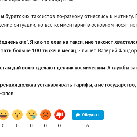
ы бурятских таксистов по-разному отнеслись к митингу. 
ение ситуации, но все комментарии в основном носят не
"бедненькие".
Я как-то ехал на такси, мне таксист хвастал
тать больше 100 тысяч в месяц,
- пишет Валерий Фандори
стам дай волю сделают ценник космическим. А службы за
уренция должна устанавливать тарифы, а не государство,
жапов.
Обсудить
0
0
0
0
0
6