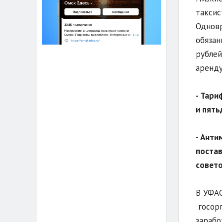
таксис
Одновр
обязан
рублей
аренду
- Тари
и пять
- Анти
постав
совето
В УФАС
госорг
зарабо