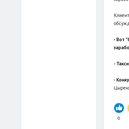
Клиент
обсужд
- Вот 
зарабо
-
Такси
- Конк
Цырен
0