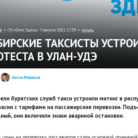
• СИ «Омск Здесь» 7 августа 2015, 17:39 •
печать
О
БИРСКИЕ ТАКСИСТЫ УСТРО
ОТЕСТА В УЛАН-УДЭ
Антон Маликов
ели бурятских служб такси устроили митинг в респ
ласии с тарифами на пассажирские перевозки. Под
ный, они включили знаки авариной остановки.
 цены на перевозку пассажиров стали основной причиной