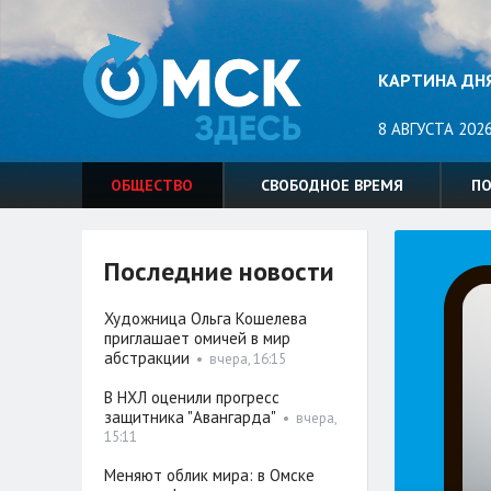
КАРТИНА ДН
8 АВГУСТА 2026
ОБЩЕСТВО
СВОБОДНОЕ ВРЕМЯ
П
Последние новости
Художница Ольга Кошелева
приглашает омичей в мир
абстракции
•
вчера, 16:15
В НХЛ оценили прогресс
защитника "Авангарда"
•
вчера,
15:11
Меняют облик мира: в Омске