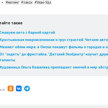
•
#митинг
#такси
#Улан-Удэ
тайте также
Смакуем лето с барной картой
Крестьянская микровселенная и груз страстей. Читаем авт
Меняют облик мира: в Омске покажут фильмы о городах и 
От "сидеть" до фристайла. "Детский ЭкоЦентр" научит друж
таланты
Художница Ольга Кошелева приглашает омичей в мир абст
ься: