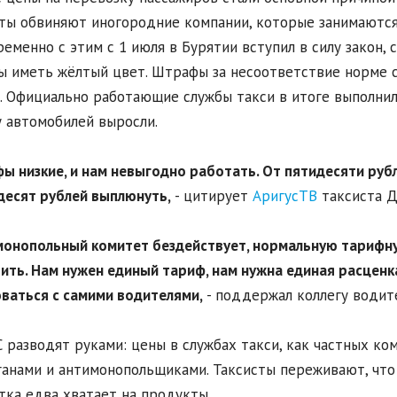
ты обвиняют иногородние компании, которые занимаются
еменно с этим с 1 июля в Бурятии вступил в силу закон, 
ы иметь жёлтый цвет. Штрафы за несоответствие норме 
. Официально работающие службы такси в итоге выполнил
 автомобилей выросли.
фы низкие, и нам невыгодно работать. От пятидесяти руб
десят рублей выплюнуть,
- цитирует
АригусТВ
таксиста Д
монопольный комитет бездействует, нормальную тарифну
ить. Нам нужен единый тариф, нам нужна единая расценка
ваться с самими водителями,
- поддержал коллегу водит
 разводят руками: цены в службах такси, как частных ко
анами и антимонопольщиками. Таксисты переживают, что в
тка едва хватает на продукты.