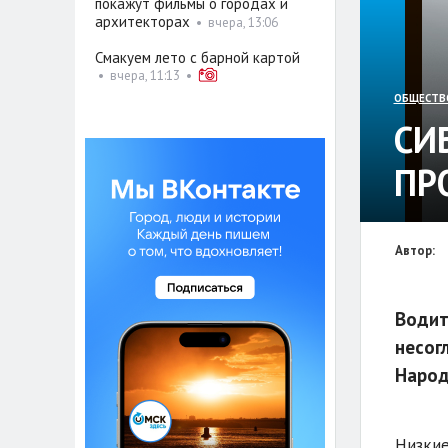
покажут фильмы о городах и
архитекторах
•
вчера, 13:06
Смакуем лето с барной картой
•
вчера, 11:13
•
ОБЩЕСТВ
СИ
ПР
Автор:
Водит
несог
Народ
Низкие